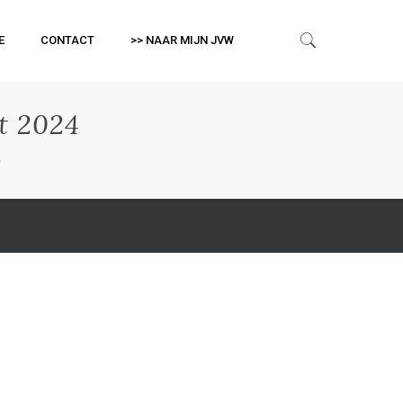
E
CONTACT
>> NAAR MIJN JVW
t 2024
4